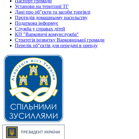
Паспорт громади
Установи на території ТГ
Дані про об"єкти та засоби торгівлі
Протидія домашньому насильству
Податкова інформує
Служба у справах дітей
КП "Варковичі комунслужба"
Стратегія розвитку Варковицької громади
Перелік об"єктів для передачі в оренду