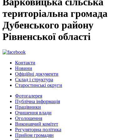
Варковицька сільська
територіальна громада
Дубенського району
Рівненської області
Контакти
Новини
Офіційні документи
Склад і структура
Старостинські округи
Фотогалерея
Публічна інформація
Працівники
Очищення влади
Оголошення
Виконавчий комітет
Регуляторна політика
Прийом громадян