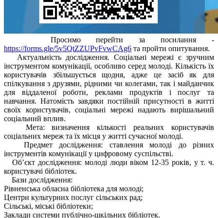
Просимо перейти за посилання -
https://forms.gle/5v5QtZZUPvFvwCAg6
та пройти опитування.
Актуальність дослідження. Соціальні мережі є зручним
інструментом комунікації, особливо серед молоді. Кількість їх
користувачів збільшується щодня, адже це засіб як для
спілкування з друзями, рідними чи колегами, так і майданчик
для віддаленої роботи, реклами продуктів і послуг та
навчання. Натомість завдяки постійній присутності в житті
своїх користувачів, соціальні мережі надають вирішальний
соціальний вплив.
Мета: визначення кількості реальних користувачів
соціальних мереж та їх місця у житті сучасної молоді.
Предмет дослідження: ставлення молоді до різних
інструментів комунікації у цифровому суспільстві.
Об’єкт дослідження: молоді люди віком 12-35 років, у т. ч.
користувачі бібліотек.
Бази дослідження:
Рівненська обласна бібліотека для молоді;
Центри культурних послуг сільських рад;
Сільські, міські бібліотеки;
Заклади системи публічно-шкільних бібліотек.