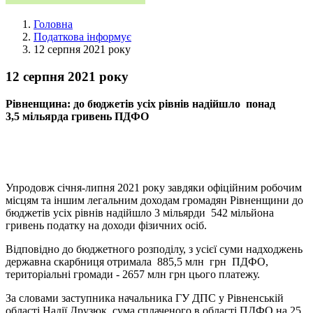
Головна
Податкова інформує
12 серпня 2021 року
12 серпня 2021 року
Рівненщина: до бюджетів усіх рівнів надійшло
понад
3,5
мільярда гривень ПДФО
Упродовж січня-липня
2021
року завдяки офіційним робочим
місцям та іншим легальним доходам громадян Рівненщини до
бюджетів усіх рівнів надійшло 3 мільярди 542 мільйона
гривень податку на доходи фізичних осіб.
Відповідно до бюджетного розподілу, з усієї суми надходжень
державна скарбниця отримала 885,5 млн грн ПДФО,
територіальні громади -
2657
млн грн цього платежу.
За словами заступника начальника ГУ ДПС у Рівненській
області Надії Друзюк, сума сплаченого в області ПДФО на 25