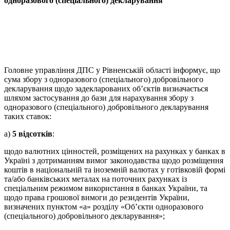
одноразового (спеціального) декларування
Головне управління ДПС у Рівненській області інформує, що
сума збору з одноразового (спеціального) добровільного
декларування щодо задекларованих об’єктів визначається
шляхом застосування до бази для нарахування збору з
одноразового (спеціального) добровільного декларування
таких ставок:
а)
5 відсотків
:
щодо валютних цінностей, розміщених на рахунках у банках в
Україні з дотриманням вимог законодавства щодо розміщення
коштів в національній та іноземній валютах у готівковій формі
та/або банківських металах на поточних рахунках із
спеціальним режимом використання в банках України, та
щодо права грошової вимоги до резидентів України,
визначених пунктом «а» розділу «Об’єкти одноразового
(спеціального) добровільного декларування»;