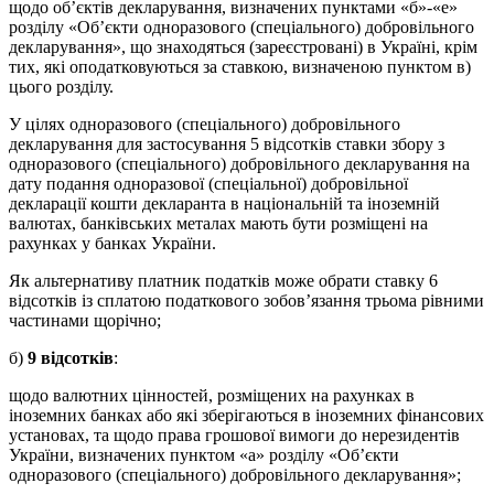
щодо об’єктів декларування, визначених пунктами «б»-«е»
розділу «Об’єкти одноразового (спеціального) добровільного
декларування», що знаходяться (зареєстровані) в Україні, крім
тих, які оподатковуються за ставкою, визначеною пунктом в)
цього розділу.
У цілях одноразового (спеціального) добровільного
декларування для застосування 5 відсотків ставки збору з
одноразового (спеціального) добровільного декларування на
дату подання одноразової (спеціальної) добровільної
декларації кошти декларанта в національній та іноземній
валютах, банківських металах мають бути розміщені на
рахунках у банках України.
Як альтернативу платник податків може обрати ставку 6
відсотків із сплатою податкового зобов’язання трьома рівними
частинами щорічно;
б)
9 відсотків
:
щодо валютних цінностей, розміщених на рахунках в
іноземних банках або які зберігаються в іноземних фінансових
установах, та щодо права грошової вимоги до нерезидентів
України, визначених пунктом «а» розділу «Об’єкти
одноразового (спеціального) добровільного декларування»;